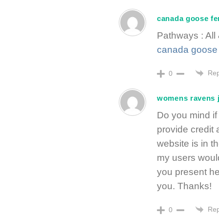
canada goose f
Pathways : All
canada goose 
Rep
0
womens ravens 
Do you mind if 
provide credit
website is in t
my users would
you present he
you. Thanks!
Rep
0