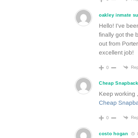
oakley inmate s
Hello! I’ve be
finally got th
out from Porter
excellent job!
Rep
0
Cheap Snapback
Keep working ,f
Cheap Snapba
Rep
0
costo hogan
1