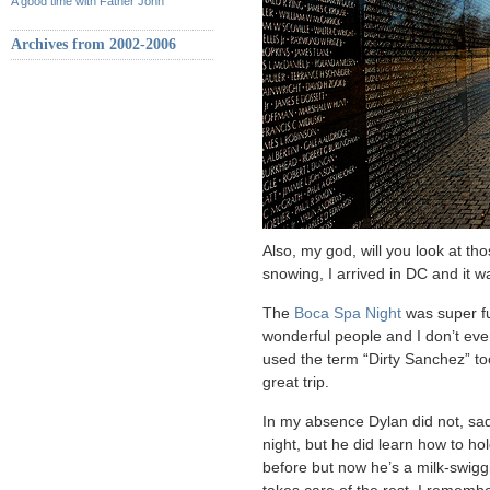
A good time with Father John
Archives from 2002-2006
Also, my god, will you look at tho
snowing, I arrived in DC and it w
The
Boca Spa Night
was super fu
wonderful people and I don’t eve
used the term “Dirty Sanchez” too
great trip.
In my absence Dylan did not, sad
night, but he did learn how to hol
before but now he’s a milk-swig