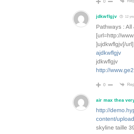
Rep
0
jdkwflgjv
12 ye
Pathways : All
[url=http://w
]ujdkwflgjv[/url]
ajdkwflgjv
jdkwflgjv
http://www.ge
Rep
0
air max thea ver
http://demo.h
content/uploa
skyline taille 3