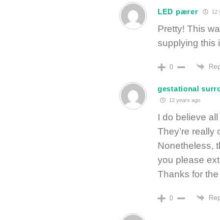
LED pærer
12 
Pretty! This wa
supplying this 
Rep
0
gestational surr
12 years ago
I do believe al
They’re really
Nonetheless, t
you please ext
Thanks for the
Rep
0