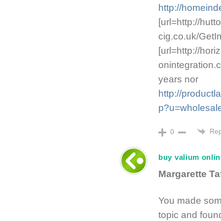
http://homein
[url=http://hut
cig.co.uk/GetIm
[url=http://hor
onintegration.c
years nor
http://product
p?u=wholesale
Rep
0
buy valium onlin
Margarette Ta
You made some 
topic and foun