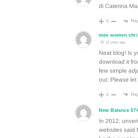
di Caterina Ma
Rep
0
men women christ
11 years ago
Neat blog! Is 
download it fr
few simple ad
out. Please l
Rep
0
New Balance 574
In 2012, unver
websites said 