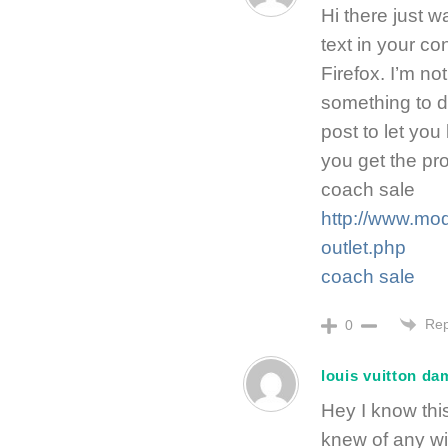
Hi there just 
text in your co
Firefox. I’m not
something to do
post to let yo
you get the p
coach sale
http://www.mod
outlet.php
coach sale
Rep
0
louis vuitton da
Hey I know this
knew of any wi