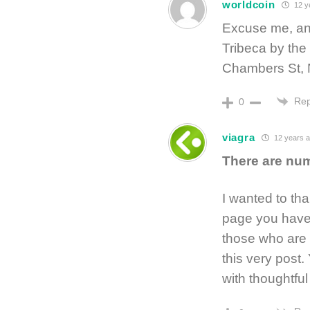
worldcoin
12 y
Excuse me, any
Tribeca by the
Chambers St, 
Rep
0
viagra
12 years 
There are n
I wanted to th
page you have c
those who are t
this very post.
with thoughtfu