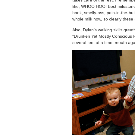
takes care of the rest. I remembe
like, WHOO HOO! Best milestone ev
bank, smelly-ass, pain-in-the-but
whole milk now, so clearly these 
Also, Dylan’s walking skills gre
“Drunken Yet Mostly Conscious F
several feet at a time, mouth a