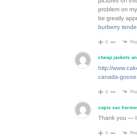
pictures on this
problem on my 
be greatly app
burberry tende
Rep
0
cheap jackets a
http://www.ca
canada-goose.
Rep
0
copie sac herme
Thank you — I l
Rep
0