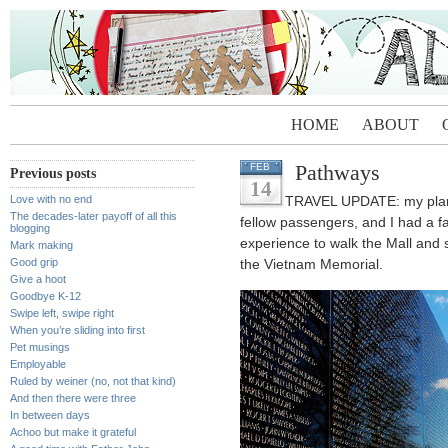
HOME
ABOUT
Pathways
FEB
Previous posts
14
Love with no end
TRAVEL UPDATE: my plane 
The decades-later payoff of all this
fellow passengers, and I had a f
blogging
experience to walk the Mall and s
Mark making
Good grip
the Vietnam Memorial.
Give a hoot
Goodbye K-12
Swipe left, swipe right
When you’re sliding into first
Pet musings
Employable
Ruled by weiner (no, not that kind)
And then there were three
In between days
Achoo but make it grateful