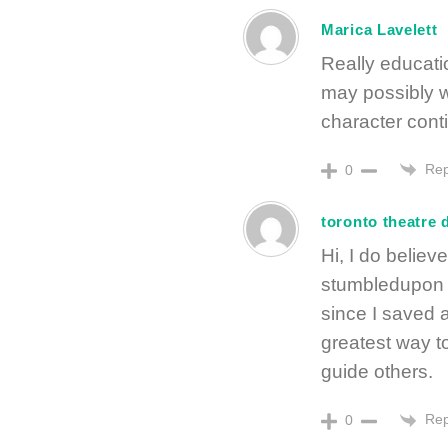
Marica Lavelett
Really educatio
may possibly w
character conti
Rep
0
toronto theatre 
Hi, I do believe
stumbledupon i
since I saved a
greatest way t
guide others.
Rep
0