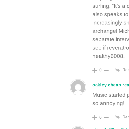
surfing, “It’s 
also speaks to 
increasingly s
archangel Micha
separate interv
see if reveratr
healthy6008.
Rep
0
oakley cheap rea
Music started p
so annoying!
Rep
0