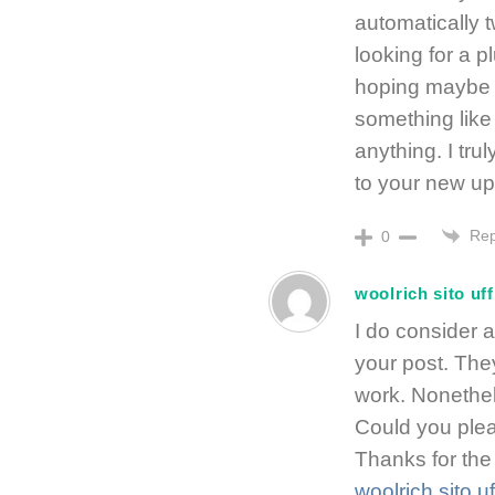
automatically 
looking for a p
hoping maybe 
something like 
anything. I tru
to your new up
Rep
0
woolrich sito uff
I do consider a
your post. They
work. Nonethele
Could you plea
Thanks for the
woolrich sito uf